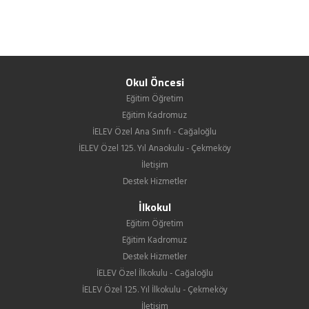
Okul Öncesi
Eğitim Öğretim
Eğitim Kadromuz
İELEV Özel Ana Sınıfı - Cağaloğlu
İELEV Özel 125. Yıl Anaokulu - Çekmeköy
İletişim
Destek Hizmetler
İlkokul
Eğitim Öğretim
Eğitim Kadromuz
Destek Hizmetler
İELEV Özel İlkokulu - Cağaloğlu
İELEV Özel 125. Yıl İlkokulu - Çekmeköy
İletişim