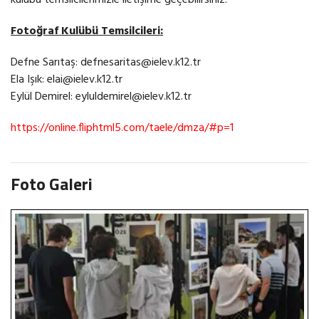
kulübü temsilcilerimizle iletişime geçebilirsiniz.
Fotoğraf Kulübü Temsilcileri:
Defne Sarıtaş: defnesaritas@ielev.k12.tr
Ela Işık: elai@ielev.k12.tr
Eylül Demirel: eyluldemirel@ielev.k12.tr
https://online.fliphtml5.com/taele/dmza/#p=1
Foto Galeri