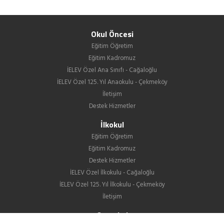
Okul Öncesi
Eğitim Öğretim
Eğitim Kadromuz
İELEV Özel Ana Sınıfı - Cağaloğlu
İELEV Özel 125. Yıl Anaokulu - Çekmeköy
İletişim
Destek Hizmetler
İlkokul
Eğitim Öğretim
Eğitim Kadromuz
Destek Hizmetler
İELEV Özel İlkokulu - Cağaloğlu
İELEV Özel 125. Yıl İlkokulu - Çekmeköy
İletişim
Ortaokul