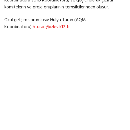
Koordinatörü ve IB Koordinatörü) ve geçici olarak çeşitli
komitelerin ve proje gruplarının temsilcilerinden oluşur.
Okul gelişim sorumlusu: Hülya Turan (AQM-
Koordinatörü)
hturan@ielev.k12.tr