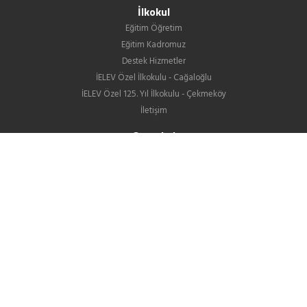
İlkokul
Eğitim Öğretim
Eğitim Kadromuz
Destek Hizmetler
İELEV Özel İlkokulu - Cağaloğlu
İELEV Özel 125. Yıl İlkokulu - Çekmeköy
İletişim
Ortaokul
Eğitim Öğretim
Eğitim Kadromuz
Destek Hizmetler
İELEV Özel Ortaokulu - Cağaloğlu
İELEV Özel 125. Yıl Ortaokulu - Çekmeköy
Ortaokullarımızın LGS Yerleştirme Sonuçları
İletişim
Lise
Hakkımızda