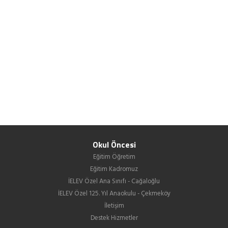
Okul Öncesi
Eğitim Öğretim
Eğitim Kadromuz
İELEV Özel Ana Sınıfı - Cağaloğlu
İELEV Özel 125. Yıl Anaokulu - Çekmeköy
İletişim
Destek Hizmetler