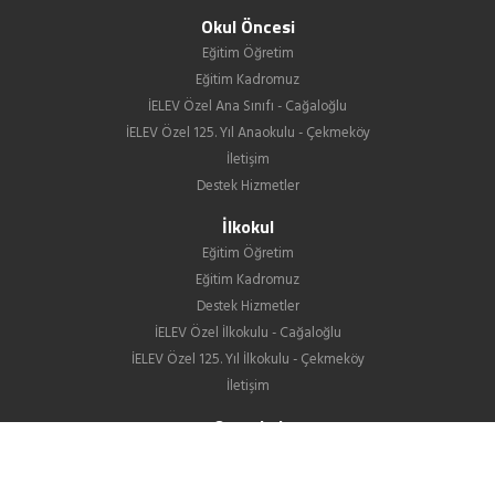
Okul Öncesi
Eğitim Öğretim
Eğitim Kadromuz
İELEV Özel Ana Sınıfı - Cağaloğlu
İELEV Özel 125. Yıl Anaokulu - Çekmeköy
İletişim
Destek Hizmetler
İlkokul
Eğitim Öğretim
Eğitim Kadromuz
Destek Hizmetler
İELEV Özel İlkokulu - Cağaloğlu
İELEV Özel 125. Yıl İlkokulu - Çekmeköy
İletişim
Ortaokul
Eğitim Öğretim
Eğitim Kadromuz