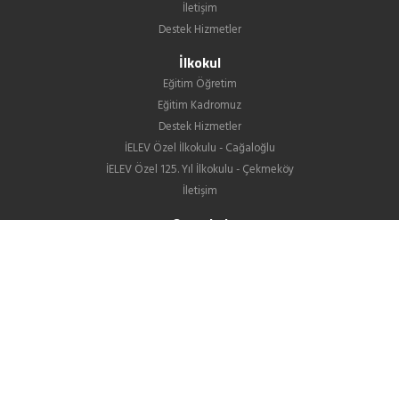
İletişim
Destek Hizmetler
İlkokul
Eğitim Öğretim
Eğitim Kadromuz
Destek Hizmetler
İELEV Özel İlkokulu - Cağaloğlu
İELEV Özel 125. Yıl İlkokulu - Çekmeköy
İletişim
Ortaokul
Eğitim Öğretim
Eğitim Kadromuz
Destek Hizmetler
İELEV Özel Ortaokulu - Cağaloğlu
İELEV Özel 125. Yıl Ortaokulu - Çekmeköy
Ortaokullarımızın LGS Yerleştirme Sonuçları
İletişim