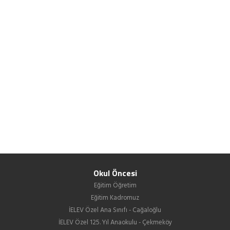
Okul Öncesi
Eğitim Öğretim
Eğitim Kadromuz
İELEV Özel Ana Sınıfı - Cağaloğlu
İELEV Özel 125. Yıl Anaokulu - Çekmeköy