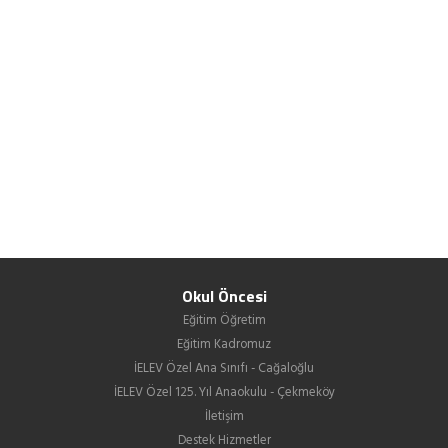
Okul Öncesi
Eğitim Öğretim
Eğitim Kadromuz
İELEV Özel Ana Sınıfı - Cağaloğlu
İELEV Özel 125. Yıl Anaokulu - Çekmeköy
İletişim
Destek Hizmetler