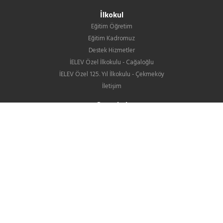
İlkokul
Eğitim Öğretim
Eğitim Kadromuz
Destek Hizmetler
İELEV Özel İlkokulu - Cağaloğlu
İELEV Özel 125. Yıl İlkokulu - Çekmeköy
İletişim
Ortaokul
Eğitim Öğretim
Eğitim Kadromuz
Destek Hizmetler
İELEV Özel Ortaokulu - Cağaloğlu
İELEV Özel 125. Yıl Ortaokulu - Çekmeköy
Ortaokullarımızın LGS Yerleştirme Sonuçları
İletişim
Lise
Hakkımızda