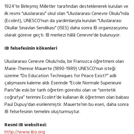
1924’te Birleşmiş Milletler tarafından desteklenerek kurulan ve
ilk resmi “uluslararası” okul olan “Uluslararası Cenevre Okulu”nda
(Ecolint), UNESCO’nun da yardımlarıyla kurulan “Uluslararası
Okullar Sınavları Sendikası” (ISES) daha sonra IB organizasyonu
olarak göreve geçti. IB merkezi hâlâ Cenevre'de bulunuyor.
IB felsefesinin kökenleri
Uluslararası Cenevre Okulu’nda, bir Fransızca öğretmeni olan
Marie-Therese Mauerte (1890-1989) UNESCO'nun isteği
üzerine “Do Education Techniques for Peace Exist?” adlı
çalışmasını kaleme aldı. Eserinde “Ecole Normale Superieure
Paris”de eski bir tarih öğretim görevlisi olan ve “sentetik
coğrafya” terimini Ecolint’de kullanan ilk öğretmen olan babası
Paul Dupuy'dan esinlenmiştir. Mauerte’nin bu eseri, daha sonra
IB felsefesinin temelini oluşturmuştur.
Resmi IB websitesi:
http://www.ibo.org