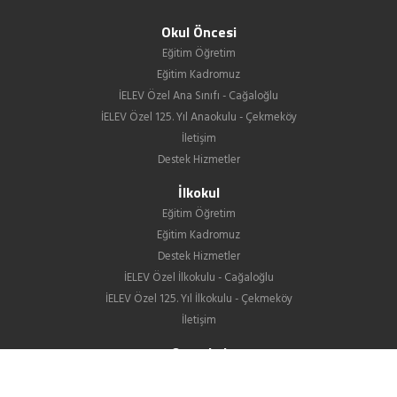
Okul Öncesi
Eğitim Öğretim
Eğitim Kadromuz
İELEV Özel Ana Sınıfı - Cağaloğlu
İELEV Özel 125. Yıl Anaokulu - Çekmeköy
İletişim
Destek Hizmetler
İlkokul
Eğitim Öğretim
Eğitim Kadromuz
Destek Hizmetler
İELEV Özel İlkokulu - Cağaloğlu
İELEV Özel 125. Yıl İlkokulu - Çekmeköy
İletişim
Ortaokul
Eğitim Öğretim
Eğitim Kadromuz