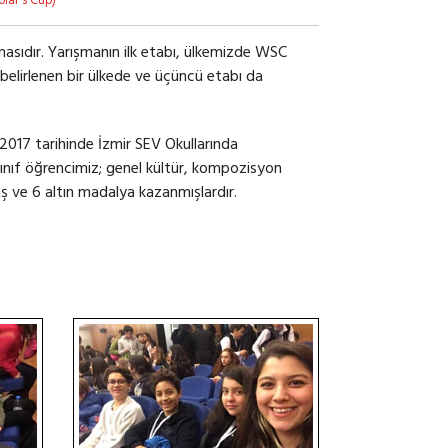
lar's Cup)
masıdır. Yarışmanın ilk etabı, ülkemizde WSC
 belirlenen bir ülkede ve üçüncü etabı da
 2017 tarihinde İzmir SEV Okullarında
sınıf öğrencimiz; genel kültür, kompozisyon
ş ve 6 altın madalya kazanmışlardır.