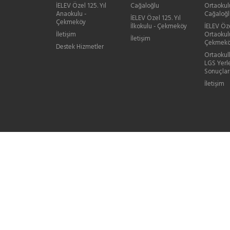
İELEV Özel 125. Yıl
Cağaloğlu
Ortaokul
Anaokulu -
Cağaloğl
İELEV Özel 125. Yıl
Çekmeköy
İlkokulu - Çekmeköy
İELEV Öze
İletişim
Ortaokul
İletişim
Çekmek
Destek Hizmetler
Ortaokul
LGS Yerl
Sonuçlar
İletişim