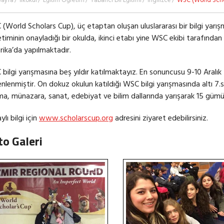
Sayfa
İlkokul
Eğitim Öğretim
Yabancı Dil Eğitimi
İngilizce
WSC (World Scho
(World Scholars Cup), üç etaptan oluşan uluslararası bir bilgi yarış
timinin onayladığı bir okulda, ikinci etabı yine WSC ekibi tarafından
ika’da yapılmaktadır.
bilgi yarışmasına beş yıldır katılmaktayız. En sonuncusu 9-10 Aralık
nlenmiştir. On dokuz okulun katıldığı WSC bilgi yarışmasında altı 7.
a, münazara, sanat, edebiyat ve bilim dallarında yarışarak 15 gümü
lı bilgi için
www.scholarscup.org
adresini ziyaret edebilirsiniz.
to Galeri