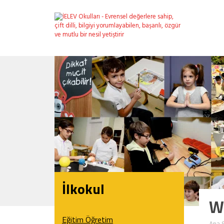
İlkokul
WS
Eğitim Öğretim