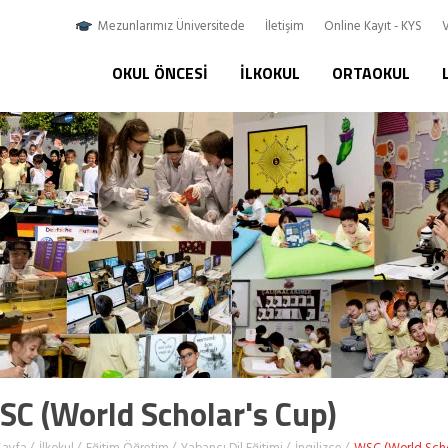
Mezunlarımız Üniversitede
İletişim
Online Kayıt - KYS
V
OKUL ÖNCESI
İLKOKUL
ORTAOKUL
C (World Scholar's Cup)