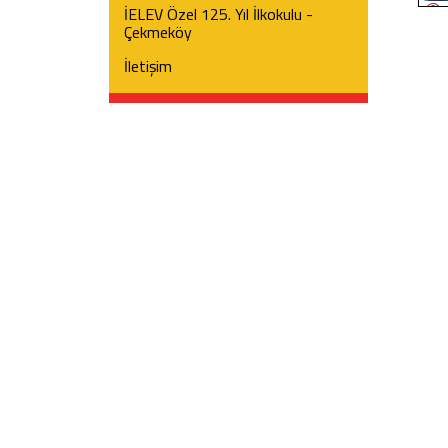
İELEV Özel 125. Yıl İlkokulu -
Çekmeköy
İletişim