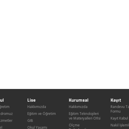
ul
Lise
Kurumsal
Kayıt
ğretim
Hakkımızda
Hakkımızda
Randevu Ta
Formu
Kadromuz
Eğitim ve Öğretim
Eğitim Teknolojileri
ve Materyalleri Ofisi
Kayıt Kabul
izmetler
GIB
Ölçme
Nakil İşleml
el
Okul Yaşamı