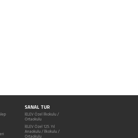
SANAL TUR
lep
İELEV Özel İlkokulu /
Ortaokulu
İELEV Özel 125. Yıl
Anaokulu / İlkokulu /
eri
Ortaokulu