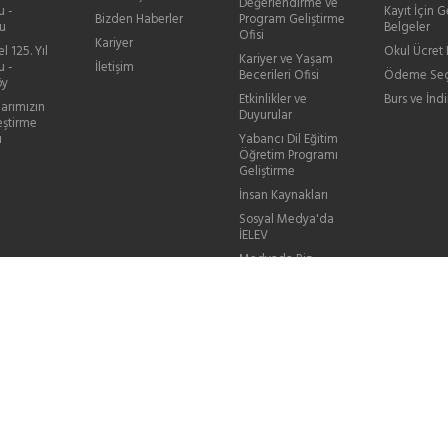
Değerlendirme ve
u -
Kayıt İçin G
Bizden Haberler
Program Geliştirme
u
Belgeler
Ofisi
Kariyer
l 125. Yıl
Okul Ücret B
Kariyer ve Yaşam
u -
İletişim
Becerileri Ofisi
Ödeme Seç
öy
Etkinlikler ve
Burs ve İndi
larımızın
Duyurular
eştirme
ı
Yabancı Dil Eğitim
Öğretim Programı
Geliştirme
İnsan Kaynakları
Sosyal Medya'da
İELEV
Medyada Biz
Videolarla Biz
Sık Sorulan Sorular
Mezun Bilgi
Güncelleme
Sanal Sergiler
KVKK Aydınlatma
Metinleri
İhaleler