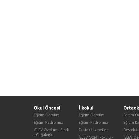
Okul Öncesi
İlkokul
Ortaok
Eğitim Öğretim
Eğitim Öğretim
Eğitim Ö
Eğitim Kadromuz
Eğitim Kadromuz
Eğitim 
İELEV Özel Ana Sınıfı
Destek Hizmetler
Destek H
- Cağaloğlu
İELEV Özel İlkokulu -
İELEV Öz