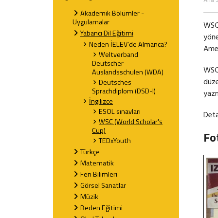
Ana 
Akademik Bölümler -
Uygulamalar
WSC 
Yabancı Dil Eğitimi
yöne
Neden İELEV’de Almanca?
Amer
Weltverband
Deutscher
WSC 
Auslandsschulen (WDA)
düze
Deutsches
Sprachdiplom (DSD-I)
yazm
İngilizce
ESOL sınavları
Detay
WSC (World Scholar's
Cup)
Fo
TEDxYouth
Türkçe
Matematik
Fen Bilimleri
Görsel Sanatlar
Müzik
Beden Eğitimi