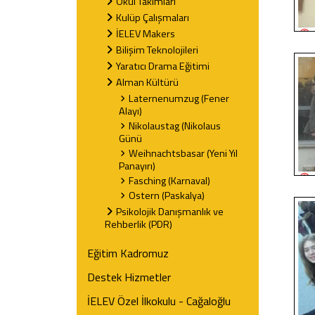
Okul Takımları
Kulüp Çalışmaları
İELEV Makers
Bilişim Teknolojileri
Yaratıcı Drama Eğitimi
Alman Kültürü
Laternenumzug (Fener
Alayı)
Nikolaustag (Nikolaus
Günü
Weihnachtsbasar (Yeni Yıl
Panayırı)
Fasching (Karnaval)
Ostern (Paskalya)
Psikolojik Danışmanlık ve
Rehberlik (PDR)
Eğitim Kadromuz
Destek Hizmetler
İELEV Özel İlkokulu - Cağaloğlu