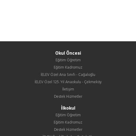
Okul Öncesi
Eğitim Öğretim
Eğitim Kadromuz
İELEV Özel Ana Sınıfı - Cağaloğlu
İELEV Özel 125. Yıl Anaokulu - Çekmeköy
İletişim
Destek Hizmetler
İlkokul
Eğitim Öğretim
Eğitim Kadromuz
Destek Hizmetler