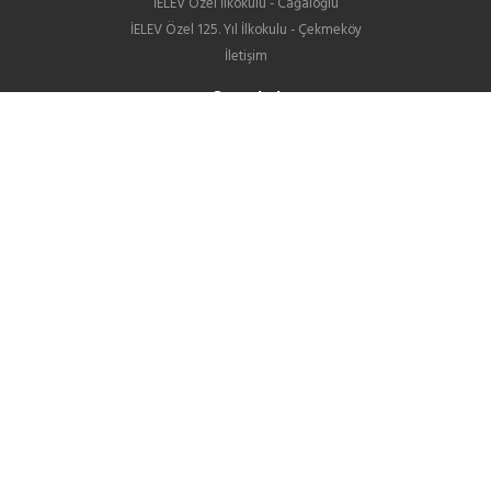
İELEV Özel İlkokulu - Cağaloğlu
İELEV Özel 125. Yıl İlkokulu - Çekmeköy
İletişim
Ortaokul
Eğitim Öğretim
Eğitim Kadromuz
Destek Hizmetler
İELEV Özel Ortaokulu - Cağaloğlu
İELEV Özel 125. Yıl Ortaokulu - Çekmeköy
Ortaokullarımızın LGS Yerleştirme Sonuçları
İletişim
Lise
Hakkımızda
Eğitim ve Öğretim
GIB
Okul Yaşamı
Bizden Haberler
Kariyer