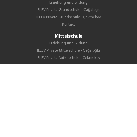
Erziehung und Bildung
IELEV Private Grundschule - Cağaloğlu
IELEV Private Grundschule - Çekmeköy
Kontakt
Mittelschule
Erziehung und Bildung
IELEV Private Mittelschule - Cağaloğlu
IELEV Private Mittelschule - Çekmeköy
Kontakt
Gymnasium
Über uns
Unterricht
GIB
Schulleben
Aktuelles
Stellenangebote
Kontakt