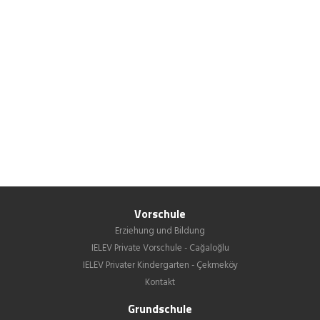
Vorschule
Erziehung und Bildung
IELEV Private Vorschule - Cağaloğlu
IELEV Privater Kindergarten - Çekmeköy
Kontakt
Grundschule