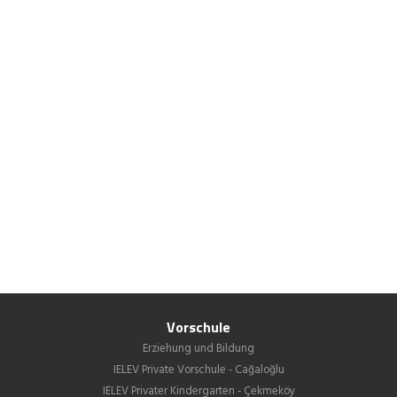
Vorschule
Erziehung und Bildung
IELEV Private Vorschule - Cağaloğlu
IELEV Privater Kindergarten - Çekmeköy