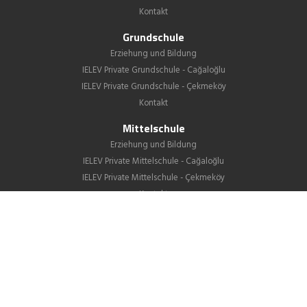
Kontakt
Grundschule
Erziehung und Bildung
IELEV Private Grundschule - Cağaloğlu
IELEV Private Grundschule - Çekmeköy
Kontakt
Mittelschule
Erziehung und Bildung
IELEV Private Mittelschule - Cağaloğlu
IELEV Private Mittelschule - Çekmeköy
Kontakt
Gymnasium
Über uns
Unterricht
GIB
Schulleben
Aktuelles