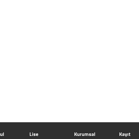
ul
Lise
Kurumsal
Kayıt