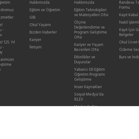
ğretim
Hakkımızda
Hakkımızda
Randevu Ta
Formu
Kadromuz
Eğitim ve Öğretim
Eğitim Teknolojileri
ve Materyalleri Ofisi
Kayıt Kabul
izmetler
GIB
Ölçme
Nakil İşleml
el
Okul Yaşamı
Değerlendirme ve
u -
Kayıt İçin G
Bizden Haberler
Program Geliştirme
u
Belgeler
Ofisi
Kariyer
l 125. Yıl
Okul Ücret B
Kariyer ve Yaşam
u -
İletişim
Becerileri Ofisi
Ödeme Seç
öy
Etkinlikler ve
Burs ve İndi
larımızın
Duyurular
eştirme
ı
Yabancı Dil Eğitim
Öğretim Programı
Geliştirme
İnsan Kaynakları
Sosyal Medya'da
İELEV
Medyada Biz
Videolarla Biz
Sık Sorulan Sorular
Mezun Bilgi
Güncelleme