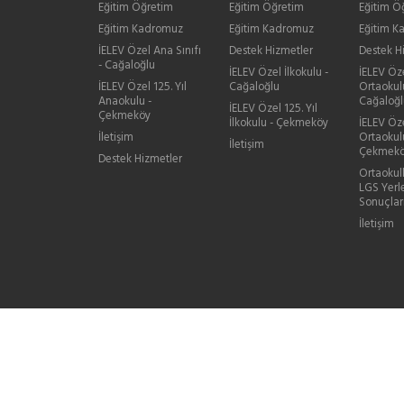
Eğitim Öğretim
Eğitim Öğretim
Eğitim Ö
Eğitim Kadromuz
Eğitim Kadromuz
Eğitim 
İELEV Özel Ana Sınıfı
Destek Hizmetler
Destek H
- Cağaloğlu
İELEV Özel İlkokulu -
İELEV Öz
İELEV Özel 125. Yıl
Cağaloğlu
Ortaokul
Anaokulu -
Cağaloğl
İELEV Özel 125. Yıl
Çekmeköy
İlkokulu - Çekmeköy
İELEV Öze
İletişim
Ortaokul
İletişim
Çekmek
Destek Hizmetler
Ortaokul
LGS Yerl
Sonuçlar
İletişim