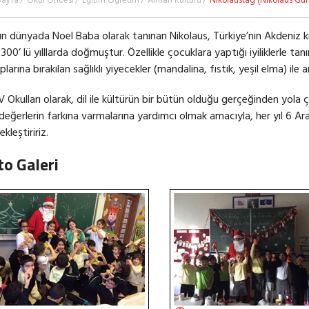
Sayfa
Okul Öncesi
Eğitim Öğretim
Alman Kültürü
Nikolaustag (Nikolaus Gü
n dünyada Noel Baba olarak tanınan Nikolaus, Türkiye’nin Akdeniz kıy
 300’ lü yılllarda doğmuştur. Özellikle çocuklara yaptığı iyiliklerle tanı
larına bırakılan sağlıklı yiyecekler (mandalina, fıstık, yeşil elma) ile anı
V Okulları olarak, dil ile kültürün bir bütün olduğu gerçeğinden yola ç
li değerlerin farkına varmalarına yardımcı olmak amacıyla, her yıl 6 Ara
kleştiririz.
to Galeri