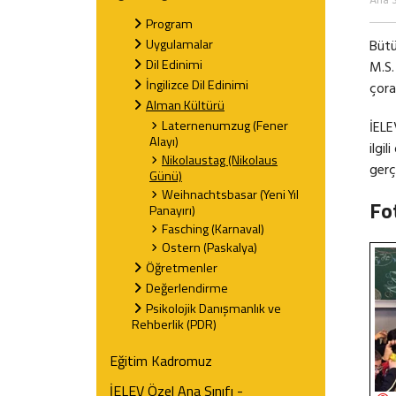
Ana 
Program
Uygulamalar
Bütü
Dil Edinimi
M.S.
İngilizce Dil Edinimi
çorap
Alman Kültürü
Laternenumzug (Fener
İELE
Alayı)
ilgi
Nikolaustag (Nikolaus
gerçe
Günü)
Weihnachtsbasar (Yeni Yıl
Fo
Panayırı)
Fasching (Karnaval)
Ostern (Paskalya)
Öğretmenler
Değerlendirme
Psikolojik Danışmanlık ve
Rehberlik (PDR)
Eğitim Kadromuz
İELEV Özel Ana Sınıfı -