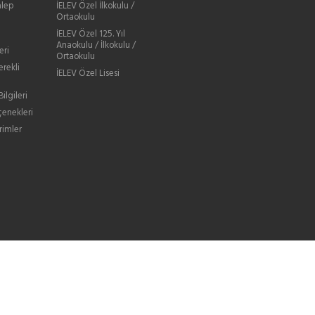
lep
İELEV Özel İlkokulu /
Ortaokulu
İELEV Özel 125. Yıl
Anaokulu / İlkokulu /
eri
Ortaokulu
erekli
İELEV Özel Lisesi
ilgileri
enekleri
rimler