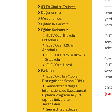
Ana 
İELEV Okulları Tarihçesi
Değerlerimiz
İsta
Misyonumuz
yard
Eğitim İlkelerimiz
verm
Eğitim Kadromuz
İELEV Özel İlkokulu -
İELE
Ortaokulu
teme
İELEV Özel 125. Yıl
sekt
Anaokulu
İELEV Özel 125. Yıl İlkokulu
Evre
- Ortaokulu
İELEV Özel Lisesi
İELE
Farkımız
kaza
İELEV Okulları “Apple
İsta
Distinguished School” Oldu
Gemischtsprachiges
2014
Internationales Baccalaureat
(GI
Diploma Programı ile yurt
dışında üniversite
seçenekleri
Gemischtsprachiges