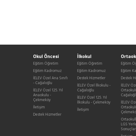
Okul Öncesi
İlkokul
Ortaok
Eğitim Öğretim
Eğitim Öğretim
Eğitim Ö
Eğitim Kadromuz
Eğitim Kadromuz
Eğitim 
İELEV Özel Ana Sınıfı
Destek Hizmetler
Destek H
- Cağaloğlu
İELEV Özel İlkokulu -
İELEV Öz
İELEV Özel 125. Yıl
Cağaloğlu
Ortaokul
Anaokulu -
Cağaloğl
İELEV Özel 125. Yıl
Çekmeköy
İlkokulu - Çekmeköy
İELEV Öze
İletişim
Ortaokul
İletişim
Çekmek
Destek Hizmetler
Ortaokul
LGS Yerl
Sonuçlar