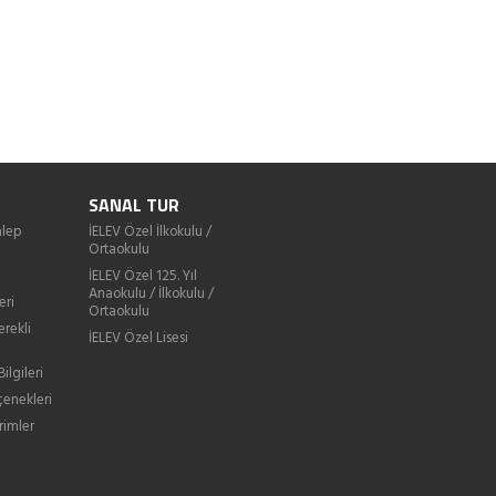
SANAL TUR
lep
İELEV Özel İlkokulu /
Ortaokulu
İELEV Özel 125. Yıl
Anaokulu / İlkokulu /
eri
Ortaokulu
erekli
İELEV Özel Lisesi
ilgileri
enekleri
rimler