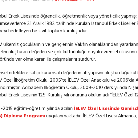
Sayfa
Kurumsal
Hakkımızda
İELEV Okulları Tarihçesi
nbul Erkek Lisesinde öğrencilik, öğretmenlik veya yöneticilik yapmış;
ımseverlerce 21 Aralık 1982 tarihinde kurulan İstanbul Erkek Liselile
eyi hedefleyen bir sivil toplum kuruluşudur.
V ülkemiz çocuklarının ve gençlerinin Vakfın olanaklarından yararlanma
lini oluşturan değerleri ve çok kültürlülüğe dayalı evrensel ülküsün
öründe var olma kararı ile çalışmalarını sürdürür.
nsel niteliklere sahip kurumsal değerlerin altyapısını oluşturduğu kü
V Özel İlköğretim Okulu, 2005’te İELEV Özel Anaokulu ve 2006’da 
ndırmıştır. Acıbadem İlköğretim Okulu, 2009-2010 ders yılında Nişan
nbul Erkek Lisesinin 125. Kuruluş yılı onuruna okulun adı “İELEV Özel 12
-2015 eğitim-öğretim yılında açılan
İELEV Özel Lisesinde Gemis
B) Diploma Programı
uygulanmaktadır. İELEV Özel Lisesi Almanca, 