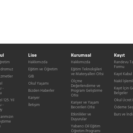
ul
Lise
Kurumsal
Kayıt
ğretim
Hakkımızda
Hakkımızda
Randevu Ta
Formu
Kadromuz
Eğitim ve Öğretim
Eğitim Teknolojileri
ve Materyalleri Ofisi
Kayıt Kabul
izmetler
GIB
Ölçme
Nakil İşleml
el
Okul Yaşamı
Değerlendirme ve
u -
Kayıt İçin G
Bizden Haberler
Program Geliştirme
u
Belgeler
Ofisi
Kariyer
l 125. Yıl
Okul Ücret B
Kariyer ve Yaşam
u -
İletişim
Becerileri Ofisi
Ödeme Seç
öy
Etkinlikler ve
Burs ve İndi
larımızın
Duyurular
eştirme
ı
Yabancı Dil Eğitim
Öğretim Programı