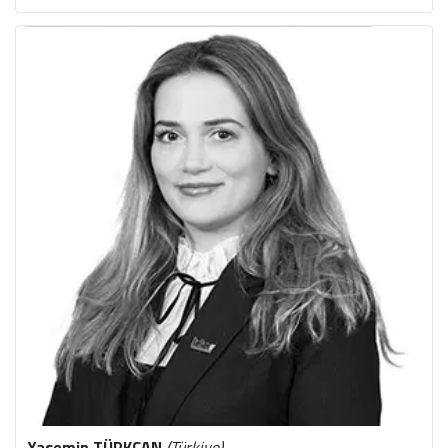
Yasemin
TÜRKCAN
(Türkiye)