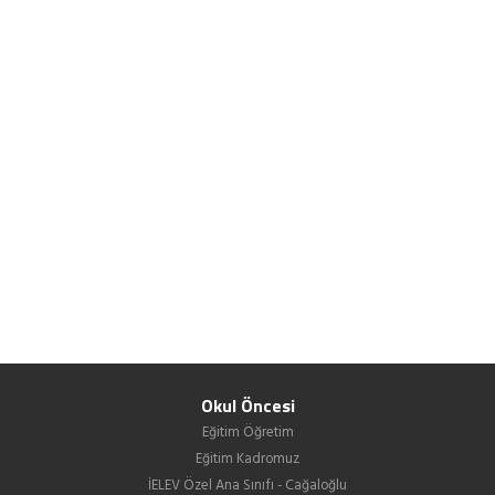
Okul Öncesi
Eğitim Öğretim
Eğitim Kadromuz
İELEV Özel Ana Sınıfı - Cağaloğlu