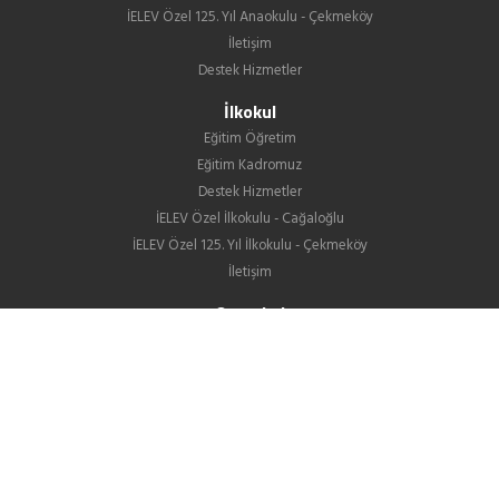
İELEV Özel 125. Yıl Anaokulu - Çekmeköy
İletişim
Destek Hizmetler
İlkokul
Eğitim Öğretim
Eğitim Kadromuz
Destek Hizmetler
İELEV Özel İlkokulu - Cağaloğlu
İELEV Özel 125. Yıl İlkokulu - Çekmeköy
İletişim
Ortaokul
Eğitim Öğretim
Eğitim Kadromuz
Destek Hizmetler
İELEV Özel Ortaokulu - Cağaloğlu
İELEV Özel 125. Yıl Ortaokulu - Çekmeköy
Ortaokullarımızın LGS Yerleştirme Sonuçları