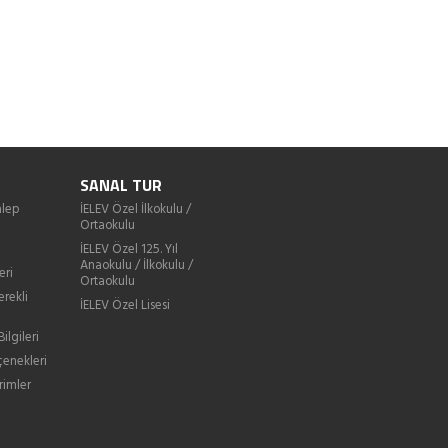
SANAL TUR
lep
İELEV Özel İlkokulu /
Ortaokulu
İELEV Özel 125. Yıl
Anaokulu / İlkokulu /
eri
Ortaokulu
erekli
İELEV Özel Lisesi
ilgileri
enekleri
rimler