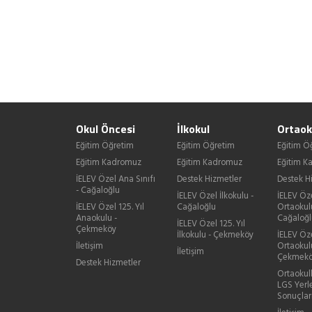
Okul Öncesi
İlkokul
Ortaok
Eğitim Öğretim
Eğitim Öğretim
Eğitim Ö
Eğitim Kadromuz
Eğitim Kadromuz
Eğitim 
İELEV Özel Ana Sınıfı
Destek Hizmetler
Destek H
- Cağaloğlu
İELEV Özel İlkokulu -
İELEV Öz
İELEV Özel 125. Yıl
Cağaloğlu
Ortaokul
Anaokulu -
Cağaloğl
İELEV Özel 125. Yıl
Çekmeköy
İlkokulu - Çekmeköy
İELEV Öze
İletişim
Ortaokul
İletişim
Çekmek
Destek Hizmetler
Ortaokul
LGS Yerl
Sonuçlar