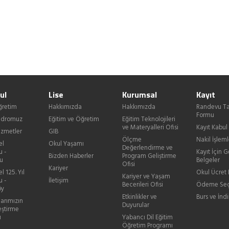
ul
Lise
Kurumsal
Kayıt
ğretim
Hakkımızda
Hakkımızda
Randevu Ta
Formu
Kadromuz
Eğitim ve Öğretim
Eğitim Teknolojileri
ve Materyalleri Ofisi
Kayıt Kabul
izmetler
GIB
Ölçme
Nakil İşleml
el
Okul Yaşamı
Değerlendirme ve
u -
Kayıt İçin G
Bizden Haberler
Program Geliştirme
u
Belgeler
Ofisi
Kariyer
l 125. Yıl
Okul Ücret B
Kariyer ve Yaşam
u -
İletişim
Becerileri Ofisi
Ödeme Seç
öy
Etkinlikler ve
Burs ve İndi
larımızın
Duyurular
eştirme
ı
Yabancı Dil Eğitim
Öğretim Programı