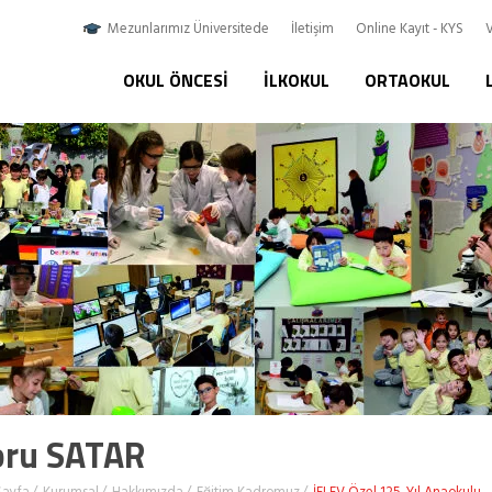
Mezunlarımız Üniversitede
İletişim
Online Kayıt - KYS
V
OKUL ÖNCESI
İLKOKUL
ORTAOKUL
bru SATAR