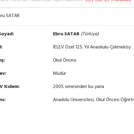
Sayfa
Kurumsal
Hakkımızda
Eğitim Kadromuz
İELEV Özel 125. Yıl Anaokulu
Soyad:
Ebru
SATAR
(Türkiye)
l:
İELEV Özel 125. Yıl Anaokulu-Çekmeköy
nş:
Okul Öncesi
ev:
Müdür
EV Kıdem:
2005 senesinden bu yana
ns:
Anadolu Üniversitesi, Okul Öncesi Öğret