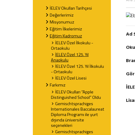
Ana 
İELEV Okulları Tarihçesi
Değerlerimiz
Misyonumuz
Eğitim İlkelerimiz
Ad 
Eğitim Kadromuz
İELEV Özel İlkokulu -
Oku
Ortaokulu
İELEV Özel 125. Yıl
Anaokulu
Bra
İELEV Özel 125. Yıl İlkokulu
- Ortaokulu
Gör
İELEV Özel Lisesi
Farkımız
İEL
İELEV Okulları “Apple
Distinguished School” Oldu
Lisa
Gemischtsprachiges
Internationales Baccalaureat
Diploma Programı ile yurt
dışında üniversite
seçenekleri
Gemischtsprachiges