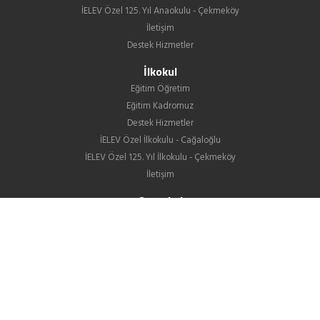
İELEV Özel 125. Yıl Anaokulu - Çekmeköy
İletişim
Destek Hizmetler
İlkokul
Eğitim Öğretim
Eğitim Kadromuz
Destek Hizmetler
İELEV Özel İlkokulu - Cağaloğlu
İELEV Özel 125. Yıl İlkokulu - Çekmeköy
İletişim
Ortaokul
Eğitim Öğretim
Eğitim Kadromuz
Destek Hizmetler
İELEV Özel Ortaokulu - Cağaloğlu
İELEV Özel 125. Yıl Ortaokulu - Çekmeköy
Ortaokullarımızın LGS Yerleştirme Sonuçları