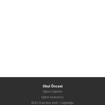
Okul Öncesi
Eğitim Öğretim
Eğitim Kadromuz
İELEV Özel Ana Sınıfı - Cağaloğlu