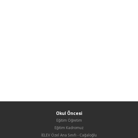
Okul Öncesi
Eğitim Öğretim
Eğitim Kadromuz
İELEV Özel Ana Sınıfı - Cağaloğlu