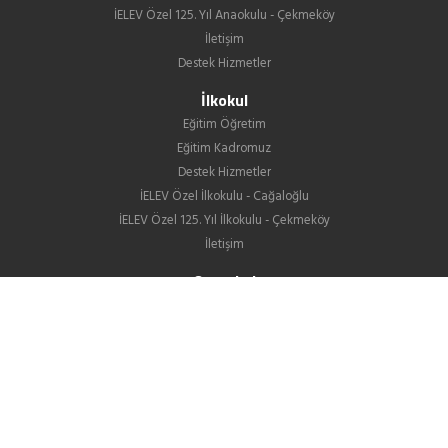
İELEV Özel 125. Yıl Anaokulu - Çekmeköy
İletişim
Destek Hizmetler
İlkokul
Eğitim Öğretim
Eğitim Kadromuz
Destek Hizmetler
İELEV Özel İlkokulu - Cağaloğlu
İELEV Özel 125. Yıl İlkokulu - Çekmeköy
İletişim
Ortaokul
Eğitim Öğretim
Eğitim Kadromuz
Destek Hizmetler
İELEV Özel Ortaokulu - Cağaloğlu
İELEV Özel 125. Yıl Ortaokulu - Çekmeköy
Ortaokullarımızın LGS Yerleştirme Sonuçları