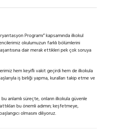
a Oryantasyon Programı” kapsamında ilkokul
ncilerimiz okulumuzun farklı bölümlerini
l yaşantısına dair merak ettikleri pek çok soruya
lerimiz hem keyifli vakit geçirdi hem de ilkokula
larıyla iş birliği yapma, kuralları takip etme ve
u anlamlı süreçte, onların ilkokula güvenle
ttıkları bu önemli adımın; keşfetmeye,
aşlangıcı olmasını diliyoruz.