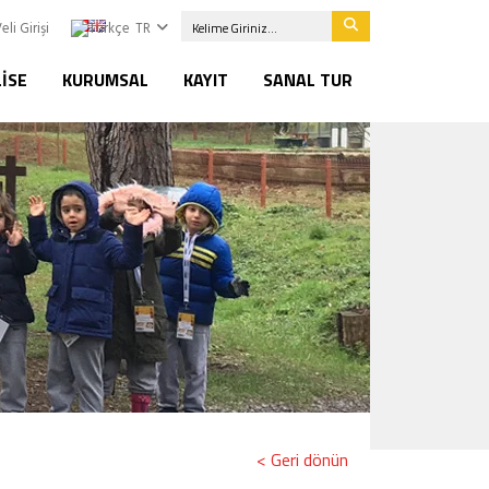
eli Girişi
TR
LISE
KURUMSAL
KAYIT
SANAL TUR
< Geri dönün