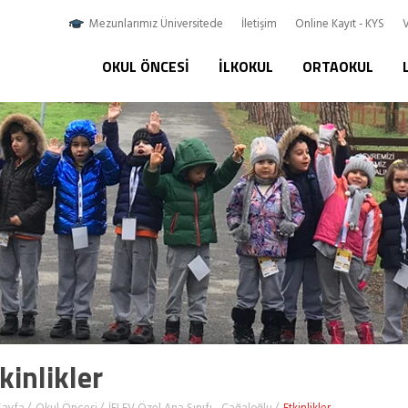
Mezunlarımız Üniversitede
İletişim
Online Kayıt - KYS
V
OKUL ÖNCESI
İLKOKUL
ORTAOKUL
kinlikler