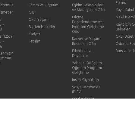
Formu
Kadromuz
Eğitim ve Öğretim
Eğitim Teknolojileri
ve Materyalleri Ofisi
Kayıt Kabul
izmetler
GIB
Ölçme
Nakil İşleml
el
Okul Yaşamı
Değerlendirme ve
u -
Kayıt İçin G
Bizden Haberler
Program Geliştirme
u
Belgeler
Ofisi
Kariyer
l 125. Yıl
Okul Ücret B
Kariyer ve Yaşam
u -
İletişim
Becerileri Ofisi
Ödeme Seç
öy
Etkinlikler ve
Burs ve İndi
larımızın
Duyurular
eştirme
ı
Yabancı Dil Eğitim
Öğretim Programı
Geliştirme
İnsan Kaynakları
Sosyal Medya'da
İELEV
Medyada Biz
Videolarla Biz
Sık Sorulan Sorular
Mezun Bilgi
Güncelleme
Sanal Sergiler