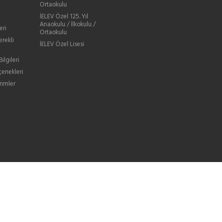
Ortaokulu
İELEV Özel 125. Yıl
Anaokulu / İlkokulu /
eri
Ortaokulu
erekli
İELEV Özel Lisesi
ilgileri
enekleri
rimler