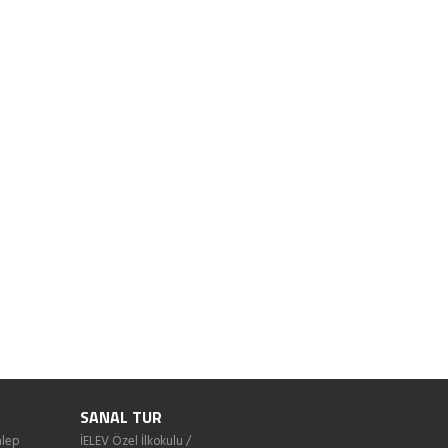
SANAL TUR
lep
İELEV Özel İlkokulu /