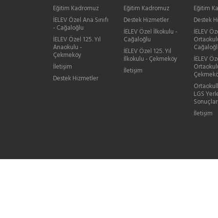
Eğitim Kadromuz
Eğitim Kadromuz
Eğitim 
İELEV Özel Ana Sınıfı
Destek Hizmetler
Destek H
- Cağaloğlu
İELEV Özel İlkokulu -
İELEV Öz
İELEV Özel 125. Yıl
Cağaloğlu
Ortaokul
Anaokulu -
Cağaloğl
İELEV Özel 125. Yıl
Çekmeköy
İlkokulu - Çekmeköy
İELEV Öze
İletişim
Ortaokul
İletişim
Çekmek
Destek Hizmetler
Ortaokul
LGS Yerl
Sonuçlar
İletişim