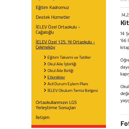
Ana 
Eğitim Kadromuz
14.2
Destek Hizmetler
Ki
İELEV Özel Ortaokulu -
Cağaloğlu
14 Ş
'66 
İELEV Özel 125. Yıl Ortaokulu -
Çekmeköy
kita
Eğitim Takvimi ve Tatiller
Öğre
Okul Aile İşbirliği
daya
Okul Aile Birliği
kapı
Etkinlikler
Acil Durum Eylem Planı
Okul
İELEV Okulum Temiz Belgesi
değe
yaşı
Ortaokullarımızın LGS
Yerleştirme Sonuçları
İletişim
Fo