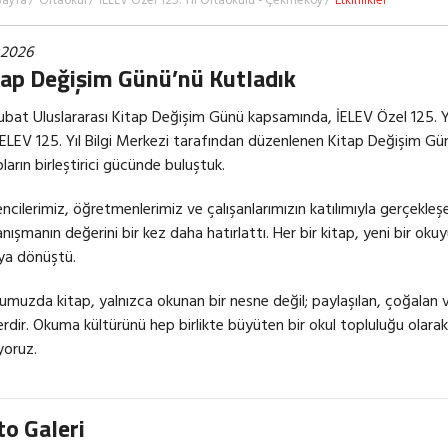
Sayfa
Ortaokul
İELEV Özel 125. Yıl Ortaokulu - Çekmeköy
Etkinlikler
.2026
tap Değişim Günü’nü Kutladık
ubat Uluslararası Kitap Değişim Günü kapsamında, İELEV Özel 125. Y
İELEV 125. Yıl Bilgi Merkezi tarafından düzenlenen Kitap Değişim Gün
pların birleştirici gücünde buluştuk.
ncilerimiz, öğretmenlerimiz ve çalışanlarımızın katılımıyla gerçekle
nışmanın değerini bir kez daha hatırlattı. Her bir kitap, yeni bir okuy
ya dönüştü.
umuzda kitap, yalnızca okunan bir nesne değil; paylaşılan, çoğalan v
rdir. Okuma kültürünü hep birlikte büyüten bir okul topluluğu olar
yoruz.
to Galeri