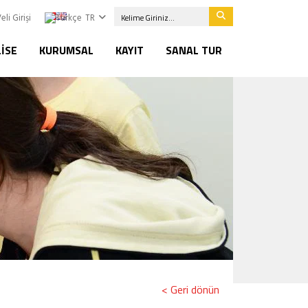
eli Girişi
TR
LISE
KURUMSAL
KAYIT
SANAL TUR
< Geri dönün