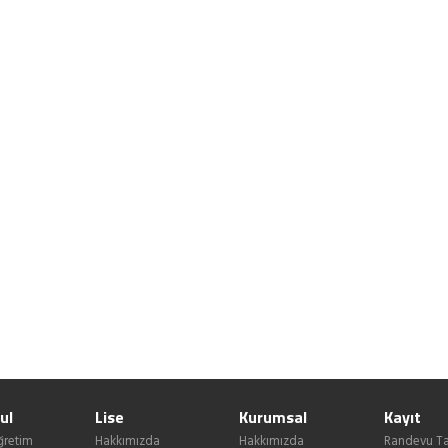
ul
Lise
Kurumsal
Kayıt
ğretim
Hakkımızda
Hakkımızda
Randevu Ta