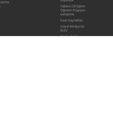
Duyurular
eştirme
ı
Yabancı Dil Eğitim
Öğretim Programı
Geliştirme
İnsan Kaynakları
Sosyal Medya'da
İELEV
Medyada Biz
Videolarla Biz
Sık Sorulan Sorular
Mezun Bilgi
Güncelleme
Sanal Sergiler
KVKK Aydınlatma
Metinleri
İhaleler
Bilgi Toplumu
Hizmetleri