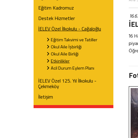
Ana 
Eğitim Kadromuz
16.6
Destek Hizmetler
İE
İELEV Özel İlkokulu - Cağaloğlu
16 H
Eğitim Takvimi ve Tatiller
piya
Okul Aile İşbirliği
Öğre
Okul Aile Birliği
Etkinlikler
Acil Durum Eylem Planı
Fo
İELEV Özel 125. Yıl İlkokulu -
Çekmeköy
İletişim