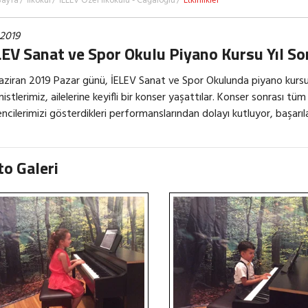
Sayfa
İlkokul
İELEV Özel İlkokulu - Cağaloğlu
Etkinlikler
.2019
LEV Sanat ve Spor Okulu Piyano Kursu Yıl So
aziran 2019 Pazar günü, İELEV Sanat ve Spor Okulunda piyano kursu
nistlerimiz, ailelerine keyifli bir konser yaşattılar. Konser sonrası tüm 
ncilerimizi gösterdikleri performanslarından dolayı kutluyor, başarıla
to Galeri