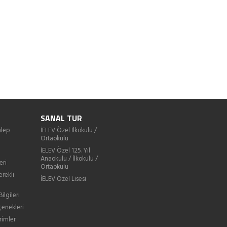
SANAL TUR
lep
İELEV Özel İlkokulu /
Ortaokulu
İELEV Özel 125. Yıl
Anaokulu / İlkokulu /
eri
Ortaokulu
erekli
İELEV Özel Lisesi
ilgileri
enekleri
rimler