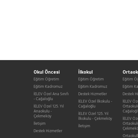
Okul Öncesi
İlkokul
Ortaok
Eğitim Öğretim
Eğitim Öğretim
Eğitim Ö
Eğitim Kadromuz
Eğitim Kadromuz
Eğitim 
İELEV Özel Ana Sınıfı
Destek Hizmetler
Destek H
- Cağaloğlu
İELEV Özel İlkokulu -
İELEV Öz
İELEV Özel 125. Yıl
Cağaloğlu
Ortaokul
Anaokulu -
Cağaloğl
İELEV Özel 125. Yıl
Çekmeköy
İlkokulu - Çekmeköy
İELEV Öze
İletişim
Ortaokul
İletişim
Çekmek
Destek Hizmetler
Ortaokul