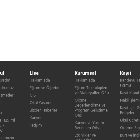
ul
Lise
Kurumsal
Kayıt
ğretim
Hakkımızda
Hakkımızda
Randevu Ta
Formu
Kadromuz
Eğitim ve Öğretim
Eğitim Teknolojileri
ve Materyalleri Ofisi
Kayıt Kabul
izmetler
GIB
Ölçme
Nakil İşleml
el
Okul Yaşamı
Değerlendirme ve
u -
Kayıt İçin G
Bizden Haberler
Program Geliştirme
u
Belgeler
Ofisi
Kariyer
l 125. Yıl
Okul Ücret B
Kariyer ve Yaşam
u -
İletişim
Becerileri Ofisi
Ödeme Seç
öy
Etkinlikler ve
Burs ve İndi
larımızın