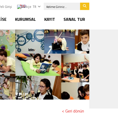
eli Girişi
TR
LISE
KURUMSAL
KAYIT
SANAL TUR
< Geri dönün