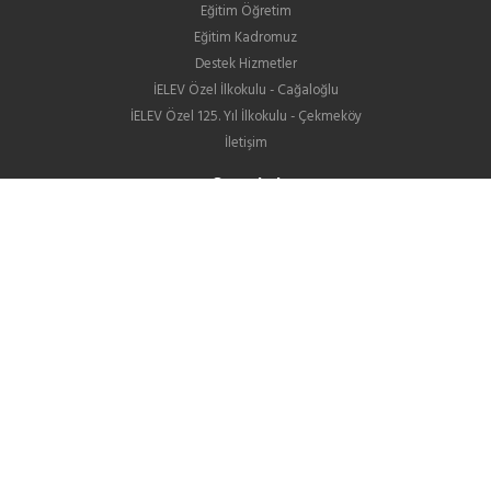
Eğitim Öğretim
Eğitim Kadromuz
Destek Hizmetler
İELEV Özel İlkokulu - Cağaloğlu
İELEV Özel 125. Yıl İlkokulu - Çekmeköy
İletişim
Ortaokul
Eğitim Öğretim
Eğitim Kadromuz
Destek Hizmetler
İELEV Özel Ortaokulu - Cağaloğlu
İELEV Özel 125. Yıl Ortaokulu - Çekmeköy
Ortaokullarımızın LGS Yerleştirme Sonuçları
İletişim
Lise
Hakkımızda
Eğitim ve Öğretim
GIB