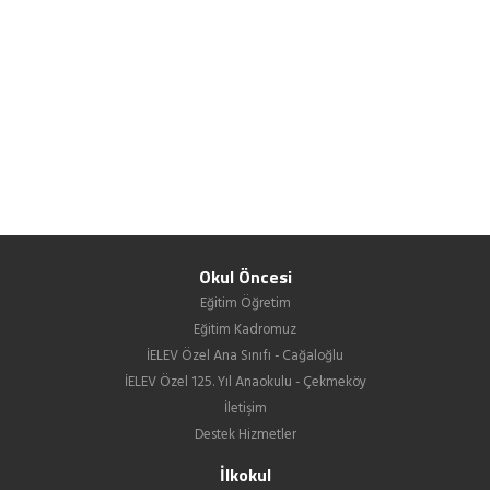
Okul Öncesi
Eğitim Öğretim
Eğitim Kadromuz
İELEV Özel Ana Sınıfı - Cağaloğlu
İELEV Özel 125. Yıl Anaokulu - Çekmeköy
İletişim
Destek Hizmetler
İlkokul