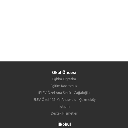
Okul Öncesi
Eğitim Öğretim
Eğitim Kadromuz
İELEV Özel Ana Sınıfı - Cağaloğlu
İELEV Özel 125. Yıl Anaokulu - Çekmeköy
İletişim
Destek Hizmetler
İlkokul