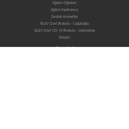
Eğitim Öğretim
Eğitim Kadromuz
Destek Hizmetler
İELEV Özel İlkokulu - Cağaloğlu
İELEV Özel 125. Yıl İlkokulu - Çekmeköy
İletişim
Ortaokul
Eğitim Öğretim
Eğitim Kadromuz
Destek Hizmetler
İELEV Özel Ortaokulu - Cağaloğlu
İELEV Özel 125. Yıl Ortaokulu - Çekmeköy
Ortaokullarımızın LGS Yerleştirme Sonuçları
İletişim
Lise
Hakkımızda
Eğitim ve Öğretim
GIB