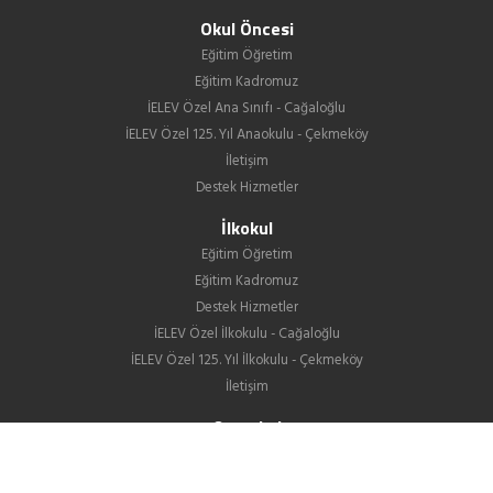
Okul Öncesi
Eğitim Öğretim
Eğitim Kadromuz
İELEV Özel Ana Sınıfı - Cağaloğlu
İELEV Özel 125. Yıl Anaokulu - Çekmeköy
İletişim
Destek Hizmetler
İlkokul
Eğitim Öğretim
Eğitim Kadromuz
Destek Hizmetler
İELEV Özel İlkokulu - Cağaloğlu
İELEV Özel 125. Yıl İlkokulu - Çekmeköy
İletişim
Ortaokul
Eğitim Öğretim
Eğitim Kadromuz