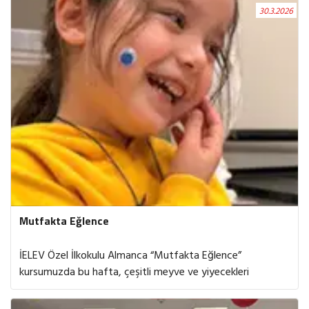
hayal güçlerini zenginleştirme fırsatı buldular.
30.3.2026
Mutfakta Eğlence
İELEV Özel İlkokulu Almanca “Mutfakta Eğlence”
kursumuzda bu hafta, çeşitli meyve ve yiyecekleri
kullanarak hayvan figürleri oluşturduk. Bu keyifli etkinlik
sayesinde hem meyvelerin Almanca isimlerini öğrendik hem