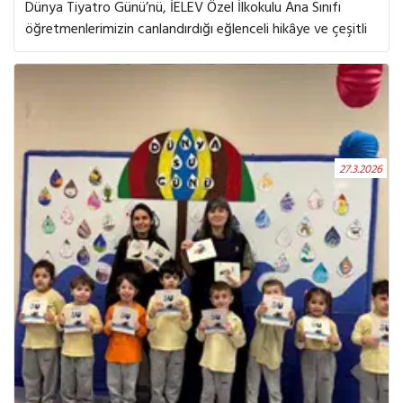
Dünya Tiyatro Günü’nü, İELEV Özel İlkokulu Ana Sınıfı
öğretmenlerimizin canlandırdığı eğlenceli hikâye ve çeşitli
etkinliklerle coşkuyla kutladık. Öğrencilerimiz, sahne
sanatlarının büyülü dünyası ile tanışırken duygu, düşünce
ve hayal gücünü ifade etmenin farklı yollarını keşfettiler.
Öğretmenlerimizin dramatizasyonları ile hikâyeye aktif
katılan çocuklarımız, hem izleyen hem de sürecin bir
parçası olan bireyler olarak keyifli anlar yaşadılar.
27.3.2026