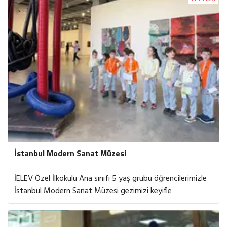
hareket ve eğlenceyle zenginleşen derste Almanca
ifadeleri aktif olarak kullanma fırsatı buldular. Öğrenirken
eğlendiler, eğlenirken öğrendiler!
İstanbul Modern Sanat Müzesi
İELEV Özel İlkokulu Ana sınıfı 5 yaş grubu öğrencilerimizle
İstanbul Modern Sanat Müzesi gezimizi keyifle
tamamladık. Gezi boyunca öğrencilerimiz, farklı sanat
eserlerini dikkatle inceleyerek renk, şekil ve anlatım