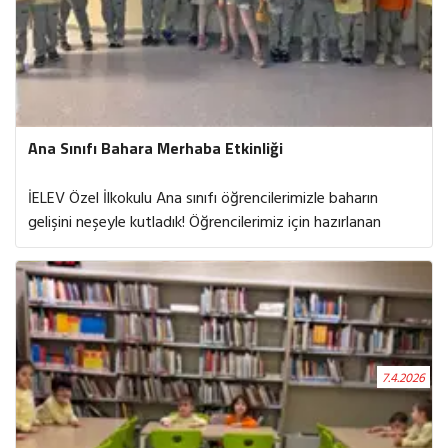
Ana Sınıfı Bahara Merhaba Etkinliği
İELEV Özel İlkokulu Ana sınıfı öğrencilerimizle baharın
gelişini neşeyle kutladık! Öğrencilerimiz için hazırlanan
sürpriz sepetlerin içinde Alman kültürüne ait leziz çörekler,
çikolatalar ve birbirinden güzel hediyeler vardı. Doğanın
uyanışını keşfederken paylaşmanın, birlikte sevinmenin ve
küçük sürprizlerin mutluluğunu hep birlikte yaşadık.
Renklerin, umutların ve yeni başlangıçların mevsimi olan
ilkbahara “merhaba” dedik!
7.4.2026