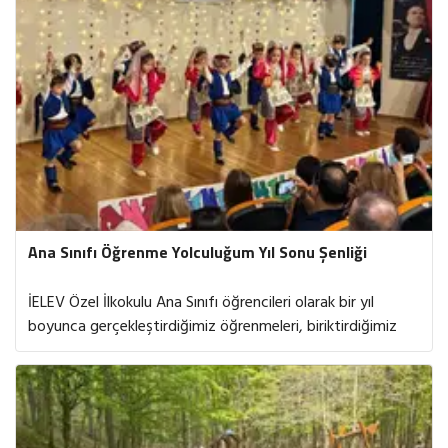
tanırken arkadaşlarıyla iş birliği yapma, kuralları takip etme
ve farklı etkinliklere katılma fırsatı buldular.
Öğrencilerimizin heyecanına, merakına ve mutluluğuna
ortak olduğumuz bu anlamlı süreçte, onların ilkokula
güvenle adım atmalarını desteklemekten büyük mutluluk
duyduk. İlkokula doğru attıkları bu önemli adımın;
keşfetmeye, öğrenmeye ve gelişmeye açık, neşeli ve
başarılı bir eğitim yolculuğunun başlangıcı olmasını
diliyoruz.
Ana Sınıfı Öğrenme Yolculuğum Yıl Sonu Şenliği
İELEV Özel İlkokulu Ana Sınıfı öğrencileri olarak bir yıl
boyunca gerçekleştirdiğimiz öğrenmeleri, biriktirdiğimiz
deneyimleri ve unutulmaz anılarımızı “Öğrenme
Yolculuğum-Yıl Sonu Şenliği” etkinliğimizde ailelerimizle
paylaşmanın mutluluğunu yaşadık. Yıl boyunca yaptığımız
çalışmaları sergileyerek gelişim sürecimizi birlikte yeniden
keşfettik. Yıl sonu gösterimizin ardından düzenlenen Yıl