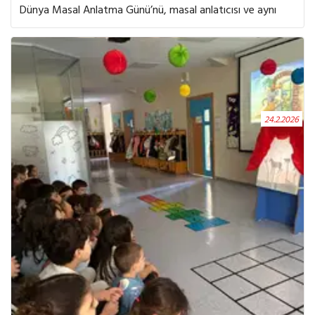
Dünya Masal Anlatma Günü’nü, masal anlatıcısı ve aynı
zamanda sosyal bilgiler öğretmenimizin büyüleyici
anlatımıylabir kez daha masalların sihirli dünyasında kutladı.
Bu kez “Büyücü ile Fare” masalıyla kelimelerin gücüne
kapılan minik dinleyicilerimiz; cesaretin, dostluğun ve
kendini sevmenin önemini keşfettikleri keyifli bir yolculuğa
çıktı. Masal boyunca kimi zaman gülümsediler, kimi zaman
24.2.2026
merakla dinlediler ve hayal güçlerini özgürce
kanatlandırdılar.