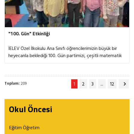
"100. Gün" Etkinliği
İELEV Özel İlkokulu Ana Sınıfı öğrencilerimizin büyük bir
heyecanla beklediği 100. Gün partimizi, çeşitli matematik
etkinlikleriyle kutladık. Öğrencilerimiz, evden getirdikleri 100
sayısı ile ilişkilendirilmiş yaratıcı çalışmalar ve 100 parçadan
oluşan materyaller ile gerçekleştirdiğimiz eğlenceli
Toplam:
209
1
2
3
...
12
matematik etkinliklerine aktif olarak katıldı. 100’e kadar
saymanın, keşfetmenin ve birlikte öğrenmenin keyfini
yaşadığımız bu özel günü unutulmaz anılarla tamamladık.
Okul Öncesi
Eğitim Öğretim