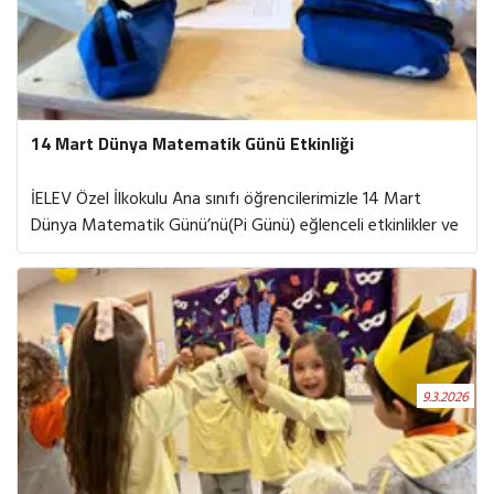
14 Mart Dünya Matematik Günü Etkinliği
İELEV Özel İlkokulu Ana sınıfı öğrencilerimizle 14 Mart
Dünya Matematik Günü’nü(Pi Günü) eğlenceli etkinlikler ve
oyunlarla kutladık. Matematiği keşfederken sayıların
günlük yaşamımızdaki yerini fark ettik; merak ettik,
düşündük ve birlikte keyifle öğrendik. Oyunlar ve keşifler
aracılığıyla öğrencilerimiz matematiğin ne kadar eğlenceli
olabileceğini deneyimlediler. Matematiğin düşünme,
sorgulama ve keşfetmeyi destekleyen önemli bir öğrenme
9.3.2026
alanı olduğunu bir kez daha gördük.