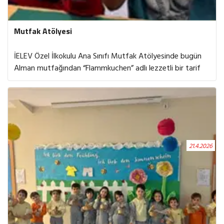
Mutfak Atölyesi
İELEV Özel İlkokulu Ana Sınıfı Mutfak Atölyesinde bugün
Alman mutfağından “Flammkuchen” adlı lezzetli bir tarif
denedik. İncecik hamuru ve üzerindeki nefis malzemelerle
hem yapımı keyifliydi hem de tadı harikaydı. Yeni Alman
yemekleri öğrenirken aynı zamanda çok eğlendik ve birlikte
güzel bir deneyim yaşadık. Farklı kültürlerin mutfağını
keşfetmek çok keyifliydi.
21.4.2026