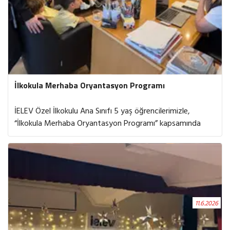
İlkokula Merhaba Oryantasyon Programı
İELEV Özel İlkokulu Ana Sınıfı 5 yaş öğrencilerimizle,
“İlkokula Merhaba Oryantasyon Programı” kapsamında
ilkokul yaşamını yakından tanıma fırsatı bulduk. Bu özel
program süresince öğrencilerimiz okulumuzun farklı
bölümlerini keşfetti, ilkokul sınıflarını ziyaret etti,
öğretmenleriyle tanıştı ve ilkokul yaşantısına dair merak
ettikleri pek çok soruya yanıt buldu. Gün boyunca
gerçekleştirilen eğlenceli ve etkileşimli etkinliklerle
11.6.2026
öğrencilerimiz hem keyifli vakit geçirdi hem de ilkokula dair
olumlu deneyimler kazandı. Yeni öğrenme ortamlarını