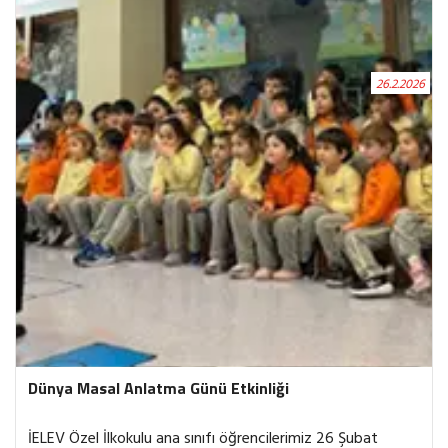
biçimleri üzerine gözlemler yaptı. Sanatla iç içe geçen bu
süreçte eserleri kendi düşünceleriyle yorumlama fırsatı
buldular. Okula döndüğümüzde ise öğrencilerimiz,
akıllarında yer eden eserleri resimlerine yansıttı ve
26.2.2026
arkadaşlarıyla sanat üzerine sohbet ederek düşüncelerini
paylaştı. Minik sanat tutkunlarımızın bu anlamlı ve ilham
verici deneyiminden kareleri sizlerle paylaşmaktan büyük
mutluluk duyuyoruz.
Dünya Masal Anlatma Günü Etkinliği
İELEV Özel İlkokulu ana sınıfı öğrencilerimiz 26 Şubat