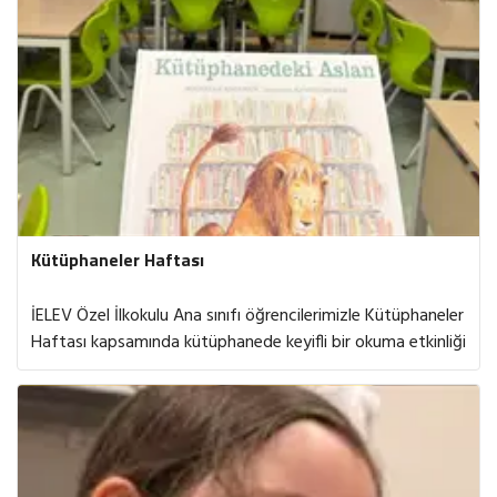
Kütüphaneler Haftası
İELEV Özel İlkokulu Ana sınıfı öğrencilerimizle Kütüphaneler
Haftası kapsamında kütüphanede keyifli bir okuma etkinliği
gerçekleştirdik. “Kütüphanedeki Aslan” adlı hikâyeyi birlikte
dinlerken kitapların büyülü dünyasında keşfe çıktık. Hikâye
sonrasında ise kendi kitap ayraçlarımızı tasarladık. Bu
etkinlik sayesinde öğrencilerimiz, kütüphane kullanımının
önemini fark ederken dinleme becerilerini geliştirme ve