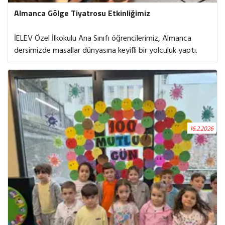
Almanca Gölge Tiyatrosu Etkinliğimiz
İELEV Özel İlkokulu Ana Sınıfı öğrencilerimiz, Almanca
dersimizde masallar dünyasına keyifli bir yolculuk yaptı.
Grimm Kardeşler’in sevilen masalı „Die Bremer
Stadtmusikanten“ (Bremen Mızıkacıları) ile tanıştık. Hikâye,
öğretmenlerimiz tarafından gölge tiyatrosu eşliğinde
canlandırıldı ve anlatım yoluyla zenginleştirildi. Gölge
oyunuyla desteklenen hikâye anlatımı sayesinde
miniklerimiz hem masalın akışını heyecanla takip etti hem
16.2.2026
de Almanca kelimeleri bağlam içinde öğrenme fırsatı
buldu. Ritmik tekrarlar, ses taklitleri ve dramatizasyon
çalışmalarıyla dersimiz eğlenceli ve etkileşimli bir öğrenme
deneyimine dönüştü.