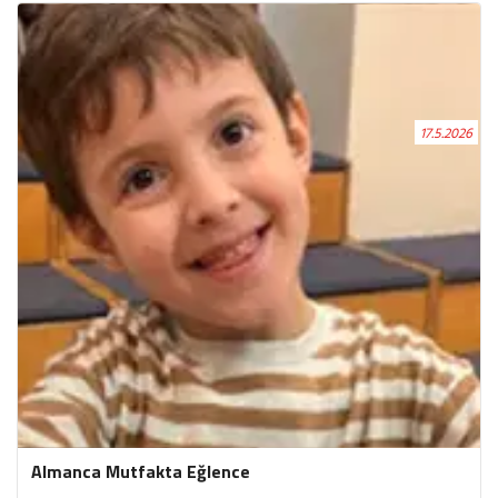
tarihinde Belgrad Ormanı’nda gerçekleştirildi. Doğayla iç
içe geçen bu keyifli etkinlikte öğrencilerimiz; keşfederek
öğrenme, birlikte hareket etme ve yeni deneyimler
kazanma fırsatı buldu. Program kapsamında
gerçekleştirilen doğa yürüyüşleri, grup oyunları, izcilik
17.5.2026
etkinlikleri ve çadır kurulum çalışmaları sayesinde
çocuklarımız hem eğlenceli vakit geçirdi hem de
sorumluluk alma, iş birliği kurma ve doğayı tanıma
becerilerini geliştirdi. Öğrencilerimiz, çadır kurulumunu
uygulamalı olarak öğrenerek takım çalışmasının önemini
deneyimleme fırsatı elde etti. Etkinlik boyunca
öğrencilerimize doğadaki bitki ve hayvanlar hakkında
bilgiler verilirken çevre temizliğinin önemi ve orman
yangınlarına karşı alınması gereken önlemler de anlatıldı.
Böylece çocuklarımız, doğayı koruma bilinci kazanırken
çevreye karşı duyarlı bireyler olma konusunda farkındalık
geliştirdi.
Almanca Mutfakta Eğlence