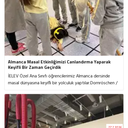
Almanca Masal Etkinliğimizi Canlandırma Yaparak
Keyifli Bir Zaman Geçirdik
İELEV Özel Ana Sınıfı öğrencilerimiz Almanca dersinde
masal dünyasına keyifli bir yolculuk yaptılar.Dornröschen /
Uyuyan Güzel masalını sadece dinlemekle kalmadılar;
hareketli masal oyunu ile canlandırdılar, roller üstlendiler ve
dans ederek hikâyeyi yaşayarak öğrendiler. Prenses oldular,
peri oldular, sarayda dolaştılar… Müzik eşliğinde yaptıkları
masal dansı ile hem Almanca kelimeleri tekrar ettiler hem
de ritim ve hareketle öğrenmelerini pekiştirdiler. Drama,
27.2.2026