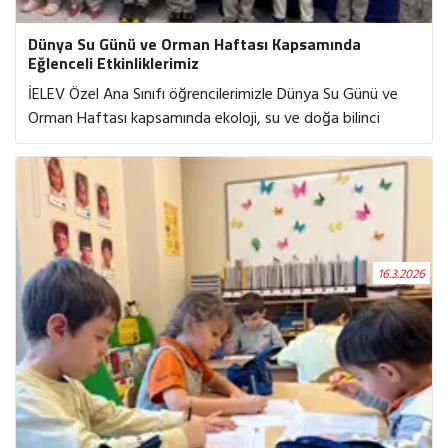
Dünya Su Günü ve Orman Haftası Kapsamında
Eğlenceli Etkinliklerimiz
İELEV Özel Ana Sınıfı öğrencilerimizle Dünya Su Günü ve
Orman Haftası kapsamında ekoloji, su ve doğa bilinci
oluşturmak amacıyla yazar Işıl Erverdi ile keyifli bir söyleşi
gerçekleştirdik. Suyun yaşam için vazgeçilmez olduğunu
keşfederken su kaynaklarının sınırlı olduğunu ve her
damlanın ne kadar değerli olduğunu fark ettik.Su temalı
hikâyeler ve sanat etkinlikleriyle suyun yaşam döngüsünü
deneyimledik, küçük yaşta kazanılan farkındalıkların büyük
16.3.2026
değişimlere dönüşebileceğini birlikte gözlemledik.