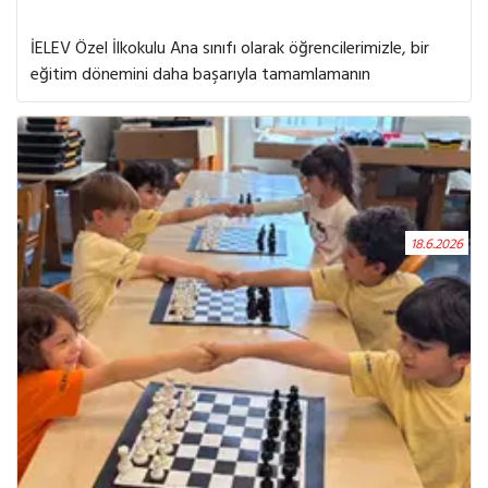
İELEV Özel İlkokulu Ana sınıfı olarak öğrencilerimizle, bir
eğitim dönemini daha başarıyla tamamlamanın
mutluluğunu yaşadık. Karne töreninde öğrencilerimiz, yıl
boyunca gösterdikleri emeklerin karşılığını almanın
gururunu ve sevincini paylaştı. Birlikte öğrenerek,
keşfederek ve büyüyerek geçirdiğimiz bu süreçte
öğrencilerimizin gelişim yolculuğuna tanıklık etmek bizler
için büyük bir mutluluk oldu. Tüm öğrencilerimizi gönülden
18.6.2026
kutluyor, keyifli, sağlıklı ve güzel anılarla dolu bir tatil
dönemi diliyoruz.