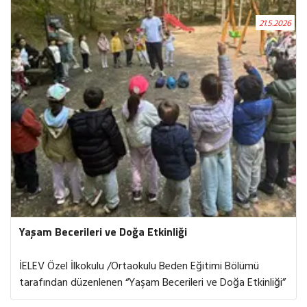
Sonu Şenliği’nde oyunlar oynadık, müzikler eşliğinde
21.5.2026
eğlendik ve birlikte keyifli anlar yaşadık. Kahkahalarla,
dostluklarla ve güzel anılarla dolu bir yılı geride bırakırken
bu özel günü hep birlikte kutladık.
Yaşam Becerileri ve Doğa Etkinliği
İELEV Özel İlkokulu /Ortaokulu Beden Eğitimi Bölümü
tarafından düzenlenen “Yaşam Becerileri ve Doğa Etkinliği”
ana sınıfı öğrencilerimizin katılımıyla 06 Mayıs 2026