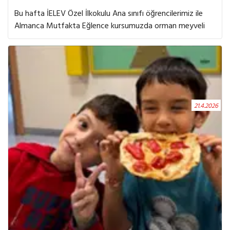
Bu hafta İELEV Özel İlkokulu Ana sınıfı öğrencilerimiz ile
Almanca Mutfakta Eğlence kursumuzda orman meyveli
Streuselkuchen hazırladık. Hem çok eğlendik hem de yeni
şeyler öğrendik. Öğrencilerimiz birlikte çalışarak tarif
adımlarını keyifle uyguladı ve ortaya çok lezzetli bir sonuç
çıktı.
21.4.2026