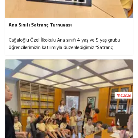
Ana Sınıfı Satranç Turnuvası
Cağaloğlu Özel İlkokulu Ana sınıfı 4 yaş ve 5 yaş grubu
öğrencilerimizin katılımıyla düzenlediğimiz “Satranç
Turnuvası”, minik sporcularımızın bilişsel gelişimlerini ve
stratejik düşünme becerilerini sergiledikleri değerli bir
organizasyon olarak başarıyla tamamlanmıştır. Turnuva
boyunca öğrencilerimiz; sabır, dikkat ve planlama
becerilerini örnek bir şekilde ortaya koyarken, öğrenme ve
gelişim süreçlerine önemli katkılar sağlamışlardır. Geleceğin
18.6.2026
güçlü bireylerinin yetişmesine katkı sunan bu anlamlı
etkinlikte yer alan tüm öğrencilerimize ve emeği geçen
eğitmenlerimize teşekkür ediyoruz.